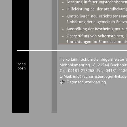
Heiko Link, Schornsteinfegermeister
nach
Mohnblumenring 18, 21244 Buchholz
oben
Tel.: 04181-218253, Fax: 04181-218
E-Mail: info@schornsteinfeger-link.de
Datenschutzerklärung